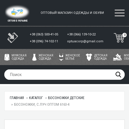
ОПТОВЫЙ МАГАЗИН ОДЕЖДЫ И ОБУВИ
+38 (063) 500-41-05
+38 (066) 139-10-22
0
+38 (096) 74-102-11
optuacorp@gmail.com
МУЖСКАЯ
ЖЕНСКАЯ
ЖЕНСКОЕ
ДЕТСКАЯ
МУ
ОДЕЖДА
ОДЕЖДА
БЕЛЬЕ
ОДЕЖДА
ОБ
ГЛАВНАЯ
КАТАЛОГ
БОСОНОЖКИ ДЕТСКИЕ
БОСОНОЖКИ, С.ЛУЧ ОПТОМ 6163-4