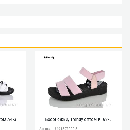
том A4-3
Босоножки, Trendy оптом K168-5
Артикул: 6401597382 5