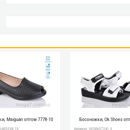
и, Maiguan оптом 7778-10
Босоножки, Ok Shoes оп
76405298 10
Артикул: 9038657241 3