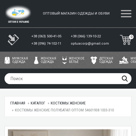
ОПТОВЫЙ МАГАЗИН ОДЕЖДЫ И ОБУВИ
+38 (063) 500-41-05
+38 (066) 139-10-22
0
+38 (096) 74-102-11
optuacorp@gmail.com
МУЖСКАЯ
ЖЕНСКАЯ
ЖЕНСКОЕ
ДЕТСКАЯ
МУ
ОДЕЖДА
ОДЕЖДА
БЕЛЬЕ
ОДЕЖДА
ОБ
ГЛАВНАЯ
КАТАЛОГ
КОСТЮМЫ ЖЕНСКИЕ
КОСТЮМЫ ЖЕНСКИЕ ПОЛУБАТАЛ ОПТОМ 54601938 1033-310