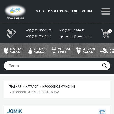
ОПТОВЫЙ МАГАЗИН ОДЕЖДЫ И ОБУВИ
+38 (063) 500-41-05
+38 (066) 139-10-22
0
+38 (096) 74-102-11
optuacorp@gmail.com
МУЖСКАЯ
ЖЕНСКАЯ
ЖЕНСКОЕ
ДЕТСКАЯ
МУ
ОДЕЖДА
ОДЕЖДА
БЕЛЬЕ
ОДЕЖДА
ОБ
ГЛАВНАЯ
КАТАЛОГ
КРОССОВКИ МУЖСКИЕ
КРОССОВКИ, YZY ОПТОМ U3425-4