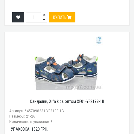
КУПИТЬ
Сандалии, Xifa kids оптом XF01-YF2198-1B
Артикул: 6457098231 YF2198-1B
Размеры: 21-26
Количество в упаковке: 8
УПАКОВКА:
1520
ГРН.