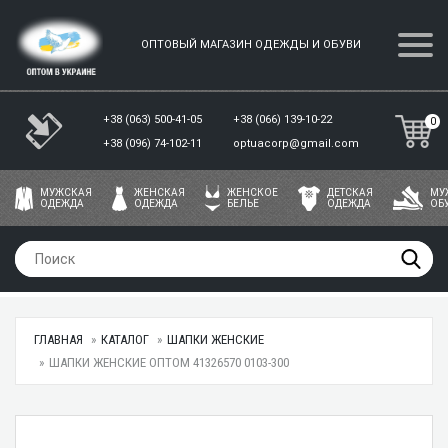
ОПТОВЫЙ МАГАЗИН ОДЕЖДЫ И ОБУВИ
+38 (063) 500-41-05
+38 (066) 139-10-22
0
+38 (096) 74-102-11
optuacorp@gmail.com
МУЖСКАЯ
ЖЕНСКАЯ
ЖЕНСКОЕ
ДЕТСКАЯ
МУ
ОДЕЖДА
ОДЕЖДА
БЕЛЬЕ
ОДЕЖДА
ОБ
ГЛАВНАЯ
КАТАЛОГ
ШАПКИ ЖЕНСКИЕ
ШАПКИ ЖЕНСКИЕ ОПТОМ 41326570 0103-300