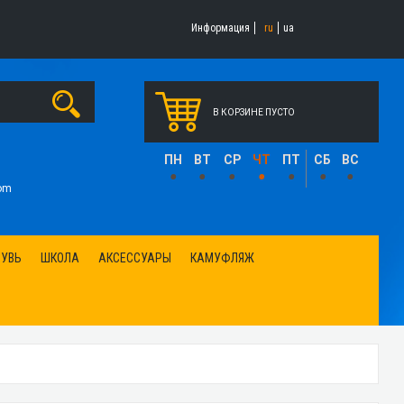
Информация
ru
ua
В КОРЗИНЕ ПУСТО
1
ПН
ВТ
СР
ЧТ
ПТ
СБ
ВС
•
•
•
•
•
•
•
om
БУВЬ
ШКОЛА
АКСЕССУАРЫ
КАМУФЛЯЖ